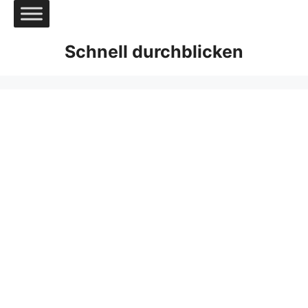
Zum
Inhalt
springen
Schnell durchblicken