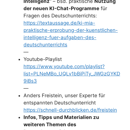
Intelligenz
“ – bsd. praktische
Nutzung
der neuen KI-Chat-Programme
für
Fragen des Deutschunterrichts:
https://textaussage.de/ki-mia-
praktische-erprobung-der-kuenstlichen-
intelligenz-fuer-aufgaben-des-
deutschunterrichts
—
Youtube-Playlist
https://www.youtube.com/playlist?
list=PLNeMBo_UQLv1bBiPiTy_JWGzGYKD
9iBs3
—
Anders Freistein, unser Experte für
entspannten Deutschunterricht
https://schnell-durchblicken.de/freistein
Infos, Tipps und Materialien zu
weiteren Themen des