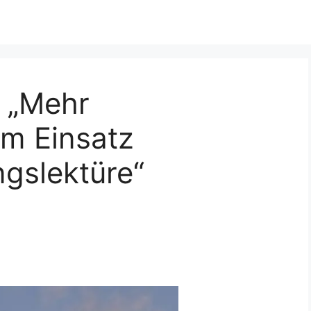
, „Mehr
im Einsatz
gslektüre“