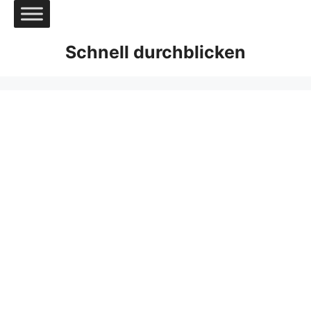
Zum
Inhalt
springen
Schnell durchblicken