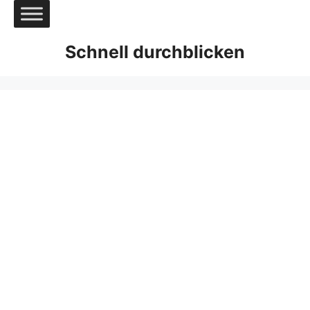
Zum
Inhalt
springen
Schnell durchblicken