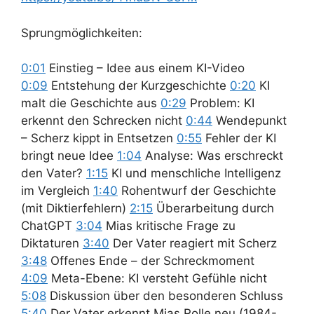
Sprungmöglichkeiten:
0:01
Einstieg – Idee aus einem KI-Video
0:09
Entstehung der Kurzgeschichte
0:20
KI
malt die Geschichte aus
0:29
Problem: KI
erkennt den Schrecken nicht
0:44
Wendepunkt
– Scherz kippt in Entsetzen
0:55
Fehler der KI
bringt neue Idee
1:04
Analyse: Was erschreckt
den Vater?
1:15
KI und menschliche Intelligenz
im Vergleich
1:40
Rohentwurf der Geschichte
(mit Diktierfehlern)
2:15
Überarbeitung durch
ChatGPT
3:04
Mias kritische Frage zu
Diktaturen
3:40
Der Vater reagiert mit Scherz
3:48
Offenes Ende – der Schreckmoment
4:09
Meta-Ebene: KI versteht Gefühle nicht
5:08
Diskussion über den besonderen Schluss
5:40
Der Vater erkennt Mias Rolle neu (1984-