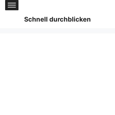
Zum
Inhalt
springen
Schnell durchblicken