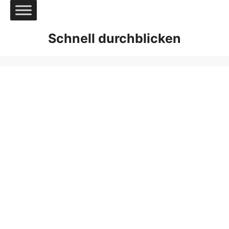
Zum
Inhalt
springen
Schnell durchblicken