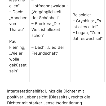
eilen“
Hoffmannswaldau:
– Dach:
„Vergänglichkeit
Beispiele:
„Annchen
der Schönheit“
– Gryphius: „Es
von
– Brockes: „Die
ist alles eitel“
Tharau“
Welt ist allezeit
– Logau, “Zum
schön“
Jahreswechsel”
Paul
Fleming,
– Dach: „Lied der
„Wie er
Freundschaft“
wolle
geküsset
sein“
Interpretationshilfe: Links die Dichter mit
positiver Lebenssicht (Diesseits), rechts die
Dichter mit starker Jenseitsorientierung