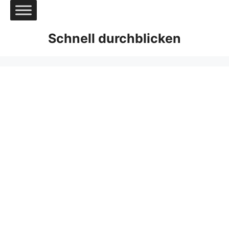
Zum
Inhalt
springen
Schnell durchblicken