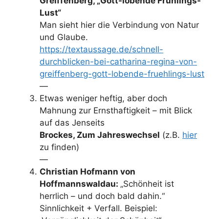
Greiffenberg, „Gott-lobende Frühlings-
Lust“
Man sieht hier die Verbindung von Natur
und Glaube.
https://textaussage.de/schnell-
durchblicken-bei-catharina-regina-von-
greiffenberg-gott-lobende-fruehlings-lust
—
Etwas weniger heftig, aber doch
Mahnung zur Ernsthaftigkeit – mit Blick
auf das Jenseits
Brockes, Zum Jahreswechsel
(z.B.
hier
zu finden)
—
Christian Hofmann von
Hoffmannswaldau:
„Schönheit ist
herrlich – und doch bald dahin.“
Sinnlichkeit + Verfall. Beispiel: