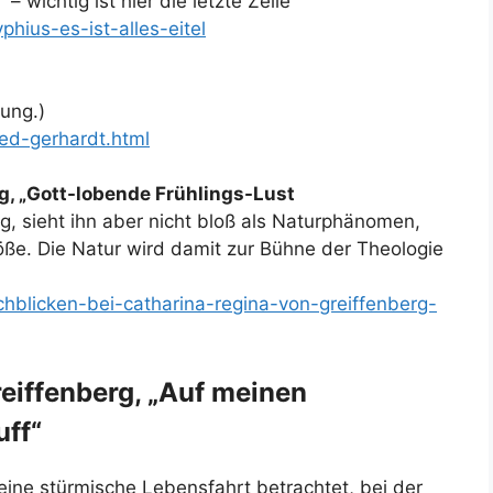
 – wichtig ist hier die letzte Zeile
hius-es-ist-alles-eitel
kung.)
ed-gerhardt.html
g, „Gott-lobende Frühlings-Lust
g, sieht ihn aber nicht bloß als Naturphänomen,
öße. Die Natur wird damit zur Bühne der Theologie
chblicken-bei-catharina-regina-von-greiffenberg-
eiffenberg, „Auf meinen
ff“
eine stürmische Lebensfahrt betrachtet, bei der