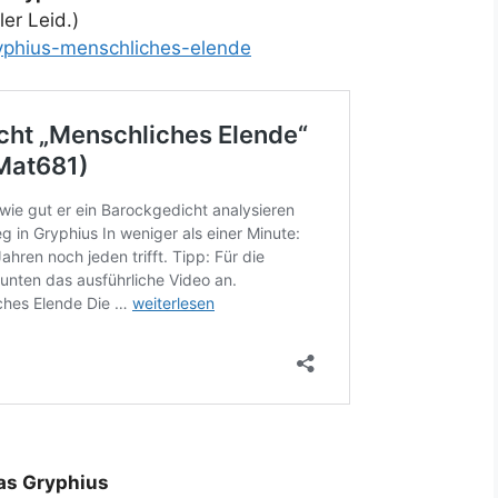
er Leid.)
ryphius-menschliches-elende
eas Gryphius