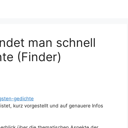
indet man schnell
te (Finder)
igsten-gedichte
stet, kurz vorgestellt und auf genauere Infos
erblick über die thematischen Aspekte der