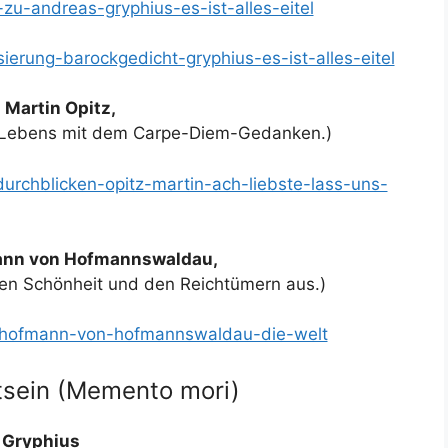
-zu-andreas-gryphius-es-ist-alles-eitel
ierung-barockgedicht-gryphius-es-ist-alles-eitel
n Martin Opitz,
es Lebens mit dem Carpe-Diem-Gedanken.)
durchblicken-opitz-martin-ach-liebste-lass-uns-
fmann von Hofmannswaldau,
hen Schönheit und den Reichtümern aus.)
de/hofmann-von-hofmannswaldau-die-welt
sein (Memento mori)
 Gryphius