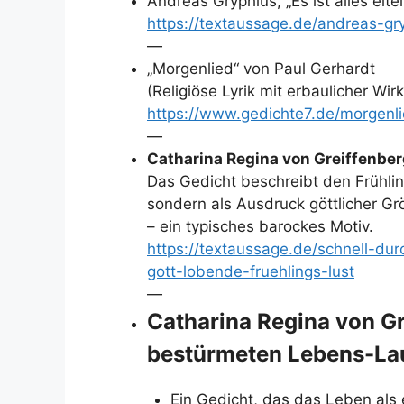
Andreas Gryphius, „Es ist alles eitel“
https://textaussage.de/andreas-gryp
—
„Morgenlied“ von Paul Gerhardt
(Religiöse Lyrik mit erbaulicher Wir
https://www.gedichte7.de/morgenli
—
Catharina Regina von Greiffenber
Das Gedicht beschreibt den Frühlin
sondern als Ausdruck göttlicher Gr
– ein typisches barockes Motiv.
https://textaussage.de/schnell-dur
gott-lobende-fruehlings-lust
—
Catharina Regina von Gr
bestürmeten Lebens-Lau
Ein Gedicht, das das Leben als 