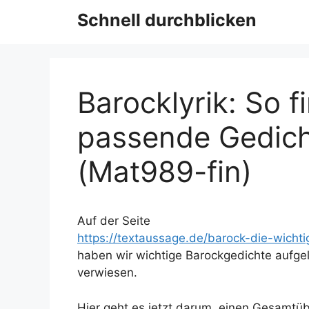
Schnell durchblicken
Barocklyrik: So f
passende Gedich
(Mat989-fin)
Auf der Seite
https://textaussage.de/barock-die-wicht
haben wir wichtige Barockgedichte aufgeli
verwiesen.
Hier geht es jetzt darum, einen Gesamtüb