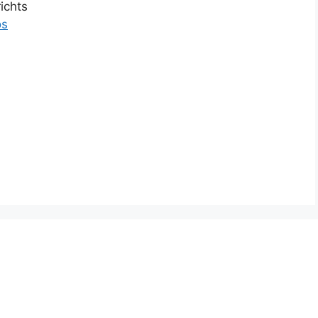
ichts
os