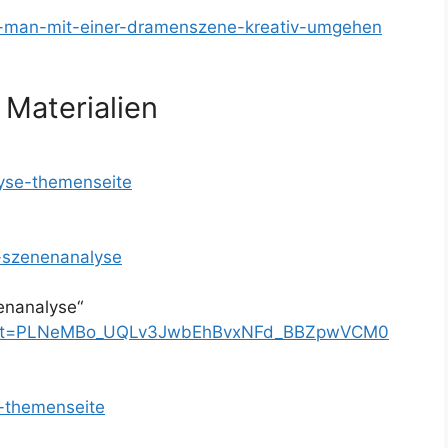
nn-man-mit-einer-dramenszene-kreativ-umgehen
 Materialien
lyse-themenseite
s-szenenanalyse
enanalyse“
t?list=PLNeMBo_UQLv3JwbEhBvxNFd_BBZpwVCM0
l-themenseite