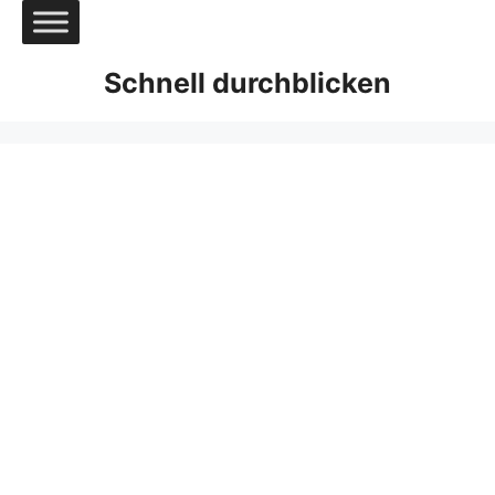
Zum
Inhalt
springen
Schnell durchblicken