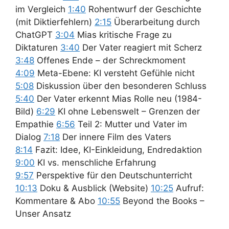
im Vergleich
1:40
Rohentwurf der Geschichte
(mit Diktierfehlern)
2:15
Überarbeitung durch
ChatGPT
3:04
Mias kritische Frage zu
Diktaturen
3:40
Der Vater reagiert mit Scherz
3:48
Offenes Ende – der Schreckmoment
4:09
Meta-Ebene: KI versteht Gefühle nicht
5:08
Diskussion über den besonderen Schluss
5:40
Der Vater erkennt Mias Rolle neu (1984-
Bild)
6:29
KI ohne Lebenswelt – Grenzen der
Empathie
6:56
Teil 2: Mutter und Vater im
Dialog
7:18
Der innere Film des Vaters
8:14
Fazit: Idee, KI-Einkleidung, Endredaktion
9:00
KI vs. menschliche Erfahrung
9:57
Perspektive für den Deutschunterricht
10:13
Doku & Ausblick (Website)
10:25
Aufruf:
Kommentare & Abo
10:55
Beyond the Books –
Unser Ansatz