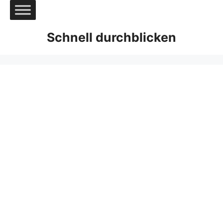
Zum
Inhalt
springen
Schnell durchblicken