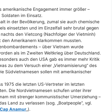
s amerikanische Engagement immer größer –
 Soldaten im Einsatz.
alt in der Bevölkerung, zumal sie auch chemische
ls einsetzten und im Einzelfall sehr brutal gegen
 nachts den Vietcong (Nachfolger der Vietminh)
it den Amerikanern klarkommen mussten.
chenbombardements – über Vietnam wurde
rden als im Zweiten Weltkrieg über Deutschland.
besonders auch den USA gab es immer mehr Kritik
was zu dem Versuch einer „Vietnamisierung“ des
Die Südvietnamesen sollen mit amerikanischer
ss 1975 die letzten US-Vertreter im letzten
n. Die Nordvietnamesen schufen unter ihrer
ietnam mit strenger kommunistischer Umerziehung –
das Land zu verlassen (sog. „Boatpeople“, vgl.
Cap Anamur
„).