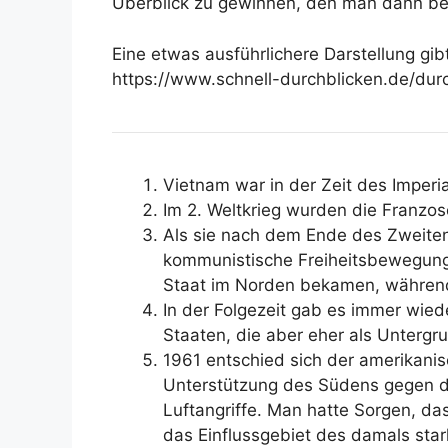
Überblick zu gewinnen, den man dann be
Eine etwas ausführlichere Darstellung gibt
https://www.schnell-durchblicken.de/dur
Vietnam war in der Zeit des Imperi
Im 2. Weltkrieg wurden die Franzos
Als sie nach dem Ende des Zweiten
kommunistische Freiheitsbewegung 
Staat im Norden bekamen, während 
In der Folgezeit gab es immer wi
Staaten, die aber eher als Untergr
1961 entschied sich der amerikanis
Unterstützung des Südens gegen d
Luftangriffe. Man hatte Sorgen, d
das Einflussgebiet des damals st