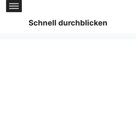
Zum
Inhalt
springen
Schnell durchblicken