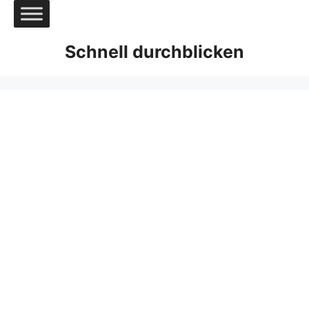
Zum
Inhalt
springen
Schnell durchblicken