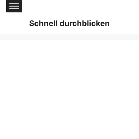
Zum
Inhalt
springen
Schnell durchblicken