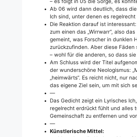
– es folgt in 05 die Sorge, es könnt
Ab 06 wird dann deutlich, dass di
Ich sind, unter denen es regelrecht „
Die Reaktion darauf ist interessant
zum einen das „Wirrwarr“, also das 
gemeint, was Forscher in dunklen
zurückzufinden. Aber diese Fäden s
– wohl für die anderen, so dass sie
Am Schluss wird der Titel aufgenom
der wunderschöne Neologismus: „Me
„heimwärts“. Es reicht nicht, nur
das eigene Ziel sein, um mit sich s
—
Das Gedicht zeigt ein Lyrisches I
regelrecht erdrückt fühlt und alles
Gemeinschaft zu entfernen und vor
—
Künstlerische Mittel: