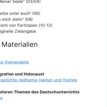
Meiner Seele“ (03/04)
erbe unter euch“ (06)
mich ziehn“ (08)
orm von Partizipien (10-12)
iginelle Zielangabe
 Materialien
hte-themenseite
gration und Holocaust
segedichte-teilthema-heimat-und-fremde
weiteren Themen des Deutschunterrichts
os