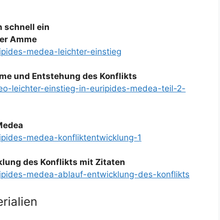
n schnell ein
der Amme
ripides-medea-leichter-einstieg
me und Entstehung des Konflikts
eo-leichter-einstieg-in-euripides-medea-teil-2-
 Medea
ripides-medea-konfliktentwicklung-1
lung des Konflikts mit Zitaten
uripides-medea-ablauf-entwicklung-des-konflikts
rialien