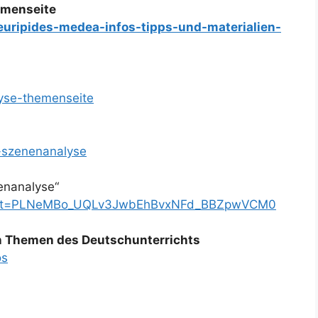
hemenseite
/euripides-medea-infos-tipps-und-materialien-
lyse-themenseite
s-szenenanalyse
enanalyse“
t?list=PLNeMBo_UQLv3JwbEhBvxNFd_BBZpwVCM0
en Themen des Deutschunterrichts
os