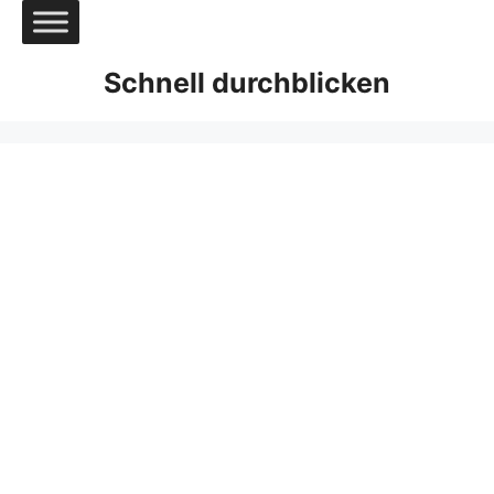
Zum
Inhalt
springen
Schnell durchblicken