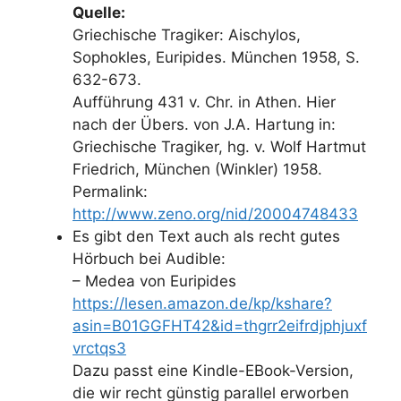
Quelle:
Griechische Tragiker: Aischylos,
Sophokles, Euripides. München 1958, S.
632-673.
Aufführung 431 v. Chr. in Athen. Hier
nach der Übers. von J.A. Hartung in:
Griechische Tragiker, hg. v. Wolf Hartmut
Friedrich, München (Winkler) 1958.
Permalink:
http://www.zeno.org/nid/20004748433
Es gibt den Text auch als recht gutes
Hörbuch bei Audible:
– Medea von Euripides
https://lesen.amazon.de/kp/kshare?
asin=B01GGFHT42&id=thgrr2eifrdjphjuxf
vrctqs3
Dazu passt eine Kindle-EBook-Version,
die wir recht günstig parallel erworben