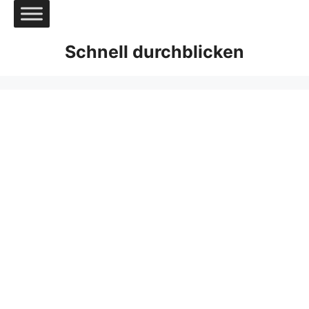
Zum
Inhalt
springen
Schnell durchblicken