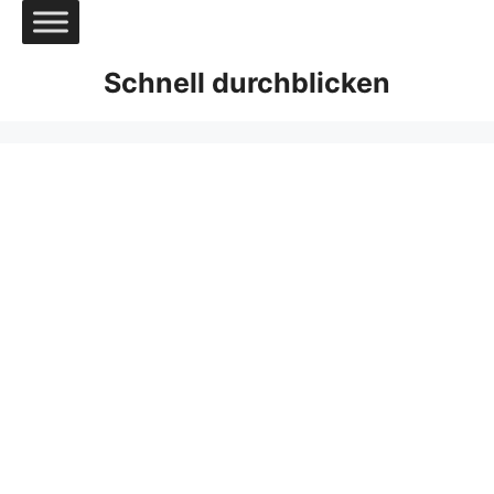
Zum
Inhalt
springen
Schnell durchblicken