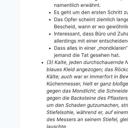
namentlich erwähnt.
Es geht um den ersten Schritt z
Das Opfer scheint ziemlich lange
Bescheid, wann er wo gewöhnlic
Interessant, dass Büro und Zuh
allerdings mit einer entscheid
Dass alles in einer „mondklaren“
jemand die Tat gesehen hat.
(3) Kalte, jeden durchschauernde N
blaues Kleid angezogen; das Röckc
Kälte; auch war er immerfort in Be
Küchenmesser, hielt er ganz bloßge
gegen das Mondlicht; die Schneide b
gegen die Backsteine des Pflasters
um den Schaden gutzumachen, strich
Stiefelsohle, während er, auf eine
des Messers an seinem Stiefel, glei
lauschte.