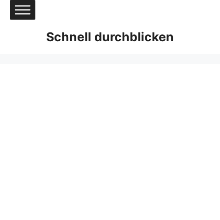
Zum
Inhalt
springen
Schnell durchblicken