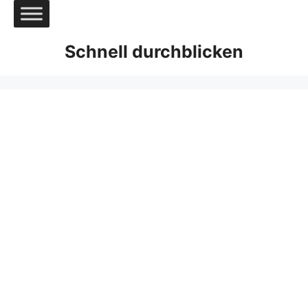
Zum
Inhalt
springen
Schnell durchblicken