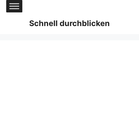
Zum
Inhalt
springen
Schnell durchblicken