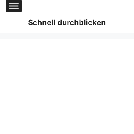
Zum
Inhalt
springen
Schnell durchblicken