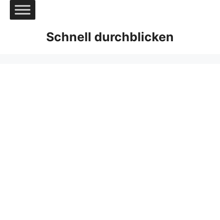
Zum
Inhalt
springen
Schnell durchblicken