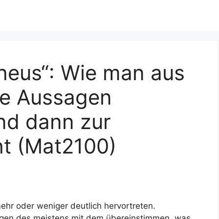
heus“: Wie man aus
ie Aussagen
nd dann zur
t (Mat2100)
ehr oder weniger deutlich hervortreten.
gen des meistens mit dem übereinstimmen, was