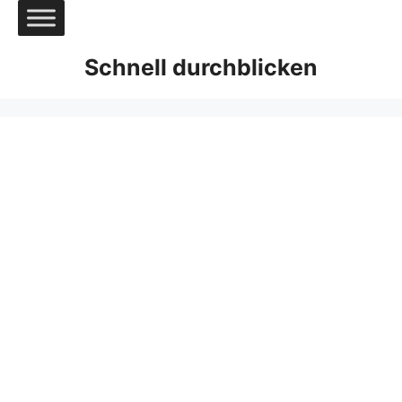
Zum
Inhalt
springen
Schnell durchblicken