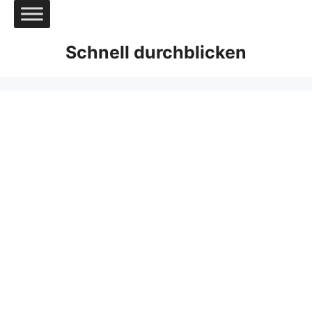
Zum
Inhalt
springen
Schnell durchblicken