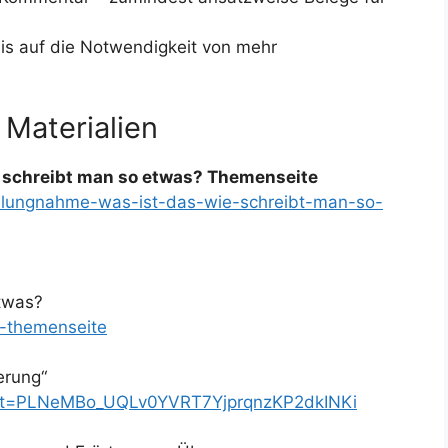
weis auf die Notwendigkeit von mehr
 Materialien
 schreibt man so etwas? Themenseite
tellungnahme-was-ist-das-wie-schreibt-man-so-
etwas?
g-themenseite
erung“
?list=PLNeMBo_UQLv0YVRT7YjprqnzKP2dkINKi