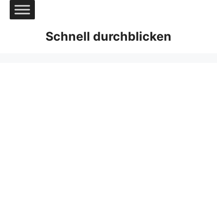
Zum
Inhalt
springen
Schnell durchblicken