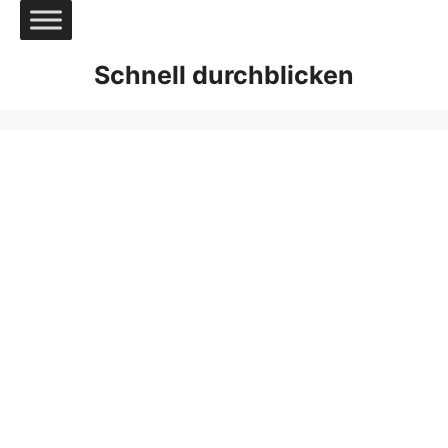
Zum
Inhalt
springen
Schnell durchblicken