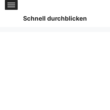
Zum
Inhalt
springen
Schnell durchblicken