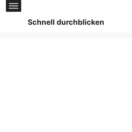
Zum
Inhalt
springen
Schnell durchblicken