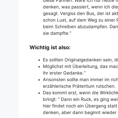
diese Pannen. Wäre ich nur heute m
denken, was passiert, wenn ich di
gesagt. Vergiss den Bus, der ist ak
schon Lust, auf dem Weg zu einer
beim Schreiben abzudampfen. Dann 
sie dampfte.“
Wichtig ist also:
Es sollten Originalgedanken sein, d
Möglichst mit Überleitung, das mach
ihr erster Gedanke.“
Ansonsten sollte man immer im rich
erzählerische Präteritum rutschen.
Das kommt erst, wenn die Wirklich
bringt: “ Dann ein Ruck, es ging we
hier findet noch ein Übergang statt
denken, aber dann beginnt wieder 