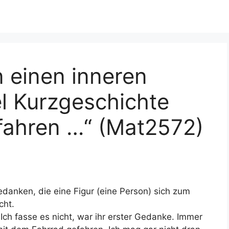
 einen inneren
l Kurzgeschichte
fahren …“ (Mat2572)
edanken, die eine Figur (eine Person) sich zum
cht.
n. Ich fasse es nicht, war ihr erster Gedanke. Immer