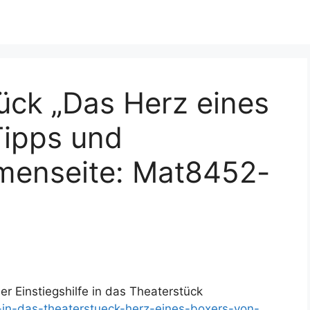
ück „Das Herz eines
Tipps und
emenseite: Mat8452-
r Einstiegshilfe in das Theaterstück
g-in-das-theaterstueck-herz-eines-boxers-von-