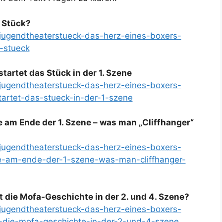
 Stück?
e/jugendtheaterstueck-das-herz-eines-boxers-
-stueck
startet das Stück in der 1. Szene
e/jugendtheaterstueck-das-herz-eines-boxers-
tartet-das-stueck-in-der-1-szene
e am Ende der 1. Szene – was man „Cliffhanger“
e/jugendtheaterstueck-das-herz-eines-boxers-
e-am-ende-der-1-szene-was-man-cliffhanger-
 die Mofa-Geschichte in der 2. und 4. Szene?
e/jugendtheaterstueck-das-herz-eines-boxers-
-die-mofa-geschichte-in-der-2-und-4-szene