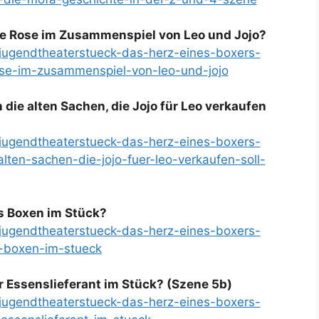
 die Rose im Zusammenspiel von Leo und Jojo?
e/jugendtheaterstueck-das-herz-eines-boxers-
rose-im-zusammenspiel-von-leo-und-jojo
 die alten Sachen, die Jojo für Leo verkaufen
e/jugendtheaterstueck-das-herz-eines-boxers-
alten-sachen-die-jojo-fuer-leo-verkaufen-soll-
as Boxen im Stück?
e/jugendtheaterstueck-das-herz-eines-boxers-
s-boxen-im-stueck
er Essenslieferant im Stück? (Szene 5b)
e/jugendtheaterstueck-das-herz-eines-boxers-