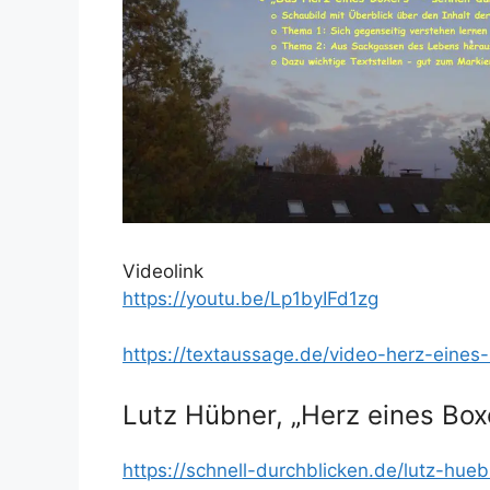
Videolink
https://youtu.be/Lp1byIFd1zg
https://textaussage.de/video-herz-eines-
Lutz Hübner, „Herz eines Bo
https://schnell-durchblicken.de/lutz-hue