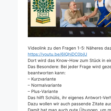
Videolink zu den Fragen 1-5: Näheres daz
https://youtu.be/6lQhjDC0bjU
Dort wird das Know-How zum Stück in einz
Das Besondere: Bei jeder Frage wird gez
beantworten kann:
– Kurzvariante
– Normalvariante
– Plus-Variante
Das hilft Schülis, ihr eigenes Antwort-Ve
Dazu wollen wir auch passende Zitate aus
Damit hat man auch gute Übungen, um mi