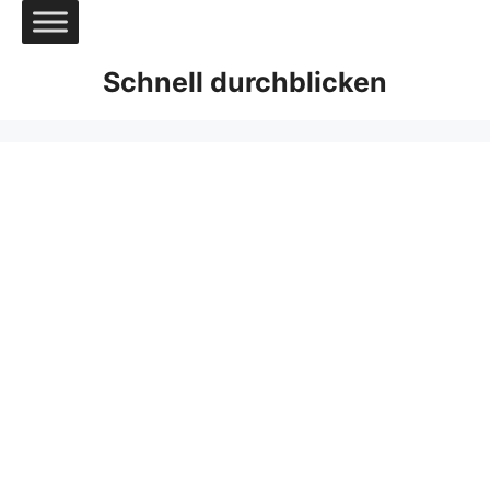
Zum
Inhalt
springen
Schnell durchblicken