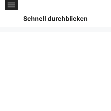
Zum
Inhalt
springen
Schnell durchblicken