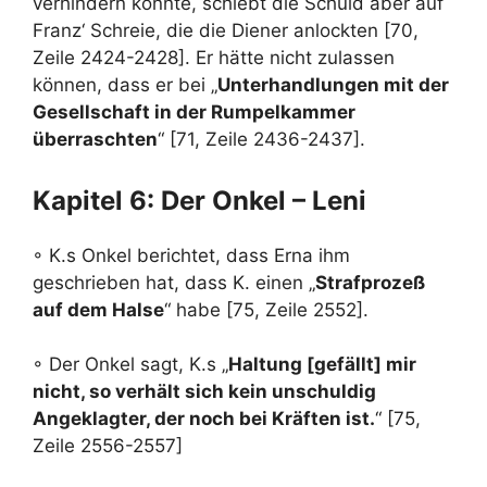
verhindern konnte, schiebt die Schuld aber auf
Franz‘ Schreie, die die Diener anlockten [70,
Zeile 2424-2428]. Er hätte nicht zulassen
können, dass er bei „
Unterhandlungen mit der
Gesellschaft in der Rumpelkammer
überraschten
“ [71, Zeile 2436-2437].
Kapitel 6: Der Onkel – Leni
◦ K.s Onkel berichtet, dass Erna ihm
geschrieben hat, dass K. einen „
Strafprozeß
auf dem Halse
“ habe [75, Zeile 2552].
◦ Der Onkel sagt, K.s „
Haltung [gefällt] mir
nicht, so verhält sich kein unschuldig
Angeklagter, der noch bei Kräften ist.
“ [75,
Zeile 2556-2557]