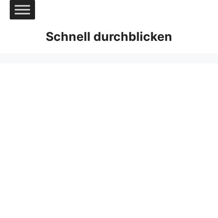
Zum
Inhalt
springen
Schnell durchblicken