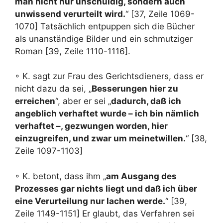
man nicht nur unschuldig, sondern auch
unwissend verurteilt wird.
“ [37, Zeile 1069-
1070] Tatsächlich entpuppen sich die Bücher
als unanständige Bilder und ein schmutziger
Roman [39, Zeile 1110-1116].
◦ K. sagt zur Frau des Gerichtsdieners, dass er
nicht dazu da sei, „
Besserungen hier zu
erreichen
“, aber er sei „
dadurch, daß ich
angeblich verhaftet wurde – ich bin nämlich
verhaftet –, gezwungen worden, hier
einzugreifen, und zwar um meinetwillen.
“ [38,
Zeile 1097-1103]
◦ K. betont, dass ihm „
am Ausgang des
Prozesses gar nichts liegt und daß ich über
eine Verurteilung nur lachen werde.
“ [39,
Zeile 1149-1151] Er glaubt, das Verfahren sei