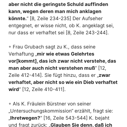
aber nicht die geringste Schuld auffinden
kann, wegen deren man mich anklagen
könnte.
“ [8, Zeile 234-235] Der Aufseher
entgegnet, er wisse nicht, ob K. angeklagt sei,
nur dass er verhaftet sei [8, Zeile 243-244].
◦ Frau Grubach sagt zu K., dass seine
Verhaftung „
mir wie etwas Gelehrtes
vor[kommt], das ich zwar nicht verstehe, das
man aber auch nicht verstehen muß
“ [12,
Zeile 412-414]. Sie fügt hinzu, dass er „
zwar
verhaftet, aber nicht so wie ein Dieb verhaftet
wird
“ [12, Zeile 410-411].
◦ Als K. Fräulein Bürstner von seiner
„Untersuchungskommission“ erzählt, fragt sie:
„
Ihretwegen?
“ [16, Zeile 543-544] K. bejaht
und fragt zurück: „
Glauben Sie denn, daß ich