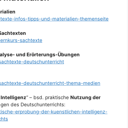
rialien
texte-infos-tipps-und-materialien-themenseite
Sachtexten
lernkurs-sachtexte
alyse- und Erörterungs-Übungen
achtexte-deutschunterricht
sachtexte-deutschunterricht-thema-medien
Intelligenz
“ – bsd. praktische
Nutzung der
agen des Deutschunterrichts:
tische-erprobung-der-kuenstlichen-intelligenz-
chts