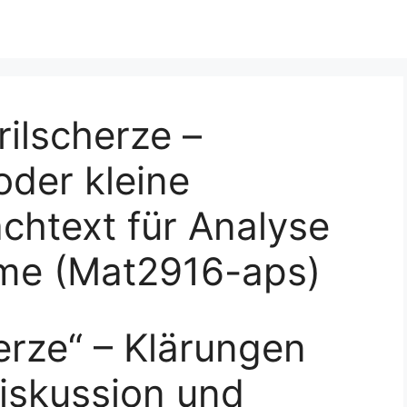
rilscherze –
der kleine
chtext für Analyse
me (Mat2916-aps)
erze“ – Klärungen
iskussion und