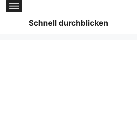
Zum
Inhalt
springen
Schnell durchblicken