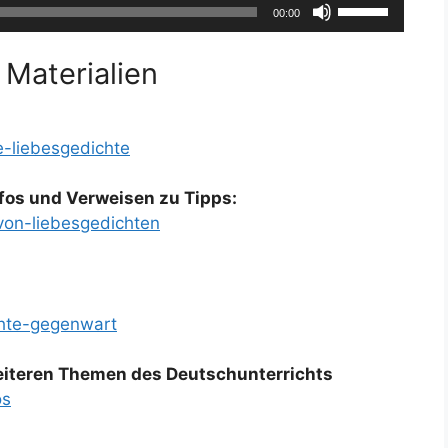
Pfeiltasten
00:00
Hoch/Runter
benutzen,
 Materialien
um
die
Lautstärke
e-liebesgedichte
zu
regeln.
fos und Verweisen zu Tipps:
von-liebesgedichten
chte-gegenwart
weiteren Themen des Deutschunterrichts
os