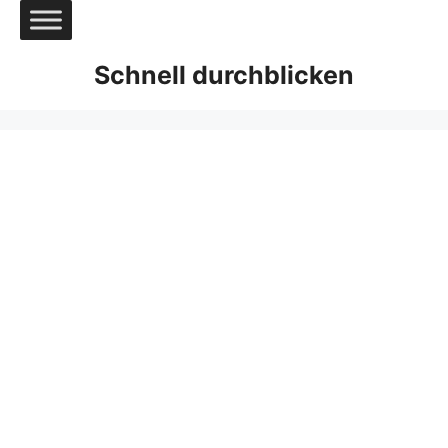
Zum
Inhalt
springen
Schnell durchblicken