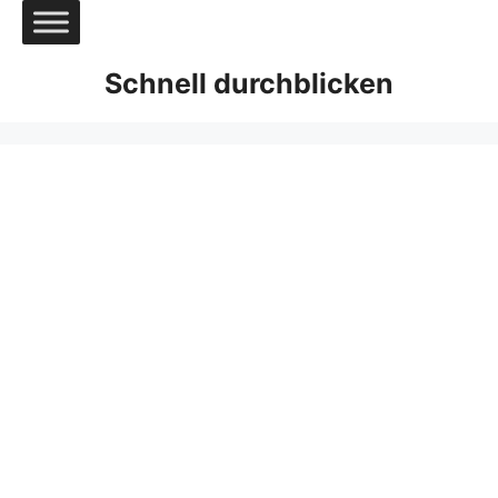
Zum
Inhalt
springen
Schnell durchblicken