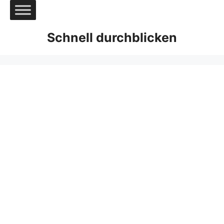
Zum
Inhalt
springen
Schnell durchblicken