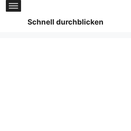
Zum
Inhalt
springen
Schnell durchblicken