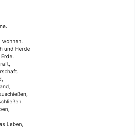
ne.
zu wohnen.
ch und Herde
 Erde,
raft,
rschaft.
d,
Rand,
zuschießen,
schließen.
ben,
das Leben,