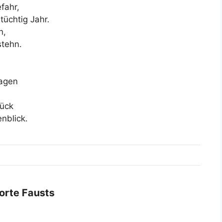
fahr,
tüchtig Jahr.
n,
stehn.
tagen
lück
nblick.
orte Fausts