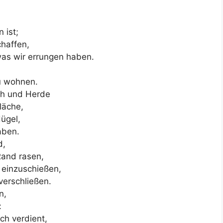
 ist;
haffen,
was wir errungen haben.
zu wohnen.
ch und Herde
läche,
ügel,
aben.
d,
Rand rasen,
 einzuschießen,
verschließen.
n,
:
ch verdient,