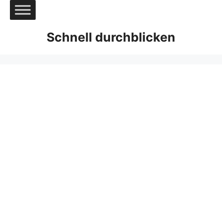
Zum
Inhalt
springen
Schnell durchblicken