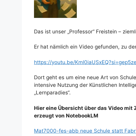
Das ist unser „Professor“ Freistein – ziem
Er hat nämlich ein Video gefunden, zu d
https://youtu.be/Kml0iaUSxEQ?si=gep5z
Dort geht es um eine neue Art von Schu
intensive Nutzung der Künstlichen Intelli
„Lernparadies“.
Hier eine Übersicht über das Video mit
e
rzeugt von NotebookLM
Mat7000-fes-abb neue Schule statt Fabr