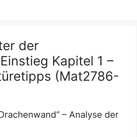
ter der
instieg Kapitel 1 –
türetipps (Mat2786-
 Drachenwand“ – Analyse der
s